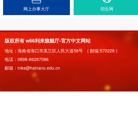
网上办事大厅
招生网
版权所有 w66利来旗舰厅-官方中文网站
地址：海南省海口市美兰区人民大道58号 ( 邮编:570228 )
电话：0898-66287086
邮箱：mks@hainanu.edu.cn